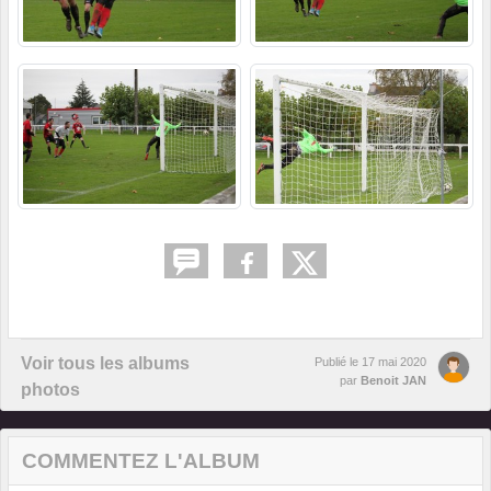
Voir tous les albums
Publié le
17 mai 2020
par
Benoit JAN
photos
COMMENTEZ L'ALBUM