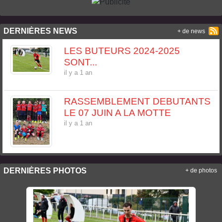
DERNIÈRES NEWS
+ de news
LES BUTEURS 2024-2025
SONT...
il y a 1 an
RASSEMBLEMENT DEBUTANTS
LE 07 JUIN A LA MOTTE
il y a 1 an
DERNIÈRES PHOTOS
+ de photos