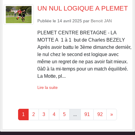
UN NUL LOGIQUE A PLEMET
Publiée le
14 avril 2025
par
Benoit JAN
PLEMET CENTRE BRETAGNE - LA
MOTTE A 1 à 1 but de Charles BEZELY
Après avoir battu le 3ème dimanche dernièr,
le nul chez le second est logique avec
même un regret de ne pas avoir fait mieux.
0à0 à la mi-temps pour un match équilibré.
La Motte, pl...
Lire la suite
1
2
3
4
5
...
91
92
»