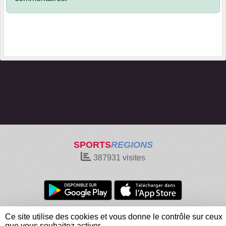
SPORTS
REGIONS
387931
visites
Charte cookies
Gestion des cookies
Ce site utilise des cookies et vous donne le contrôle sur ceux
Informations légales
Signaler un contenu inapproprié
que vous souhaitez activer