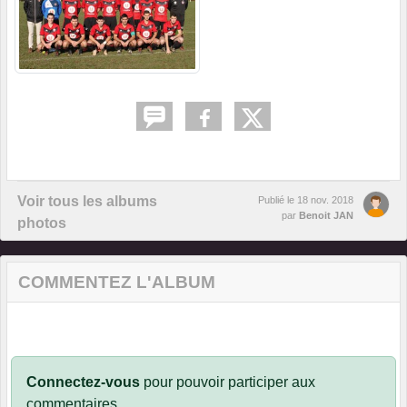
Voir tous les albums
Publié le
18 nov. 2018
par
Benoit JAN
photos
COMMENTEZ L'ALBUM
Connectez-vous
pour pouvoir participer aux
commentaires.