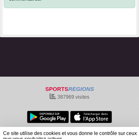
SPORTS
REGIONS
387969
visites
Charte cookies
Gestion des cookies
Ce site utilise des cookies et vous donne le contrôle sur ceux
Informations légales
Signaler un contenu inapproprié
que vous souhaitez activer