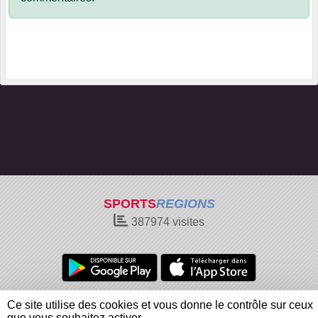
SPORTS
REGIONS
387974
visites
Charte cookies
Gestion des cookies
Ce site utilise des cookies et vous donne le contrôle sur ceux
Informations légales
Signaler un contenu inapproprié
que vous souhaitez activer