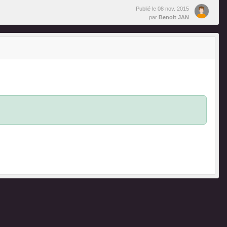
Publié le
08 nov. 2015
par
Benoit JAN