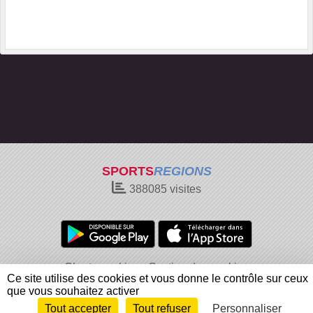
SPORTS
REGIONS
388085
visites
Charte cookies
Gestion des cookies
Ce site utilise des cookies et vous donne le contrôle sur ceux
Informations légales
Signaler un contenu inapproprié
que vous souhaitez activer
Tout accepter
Tout refuser
Personnaliser
Envie de participer ?
Connexion