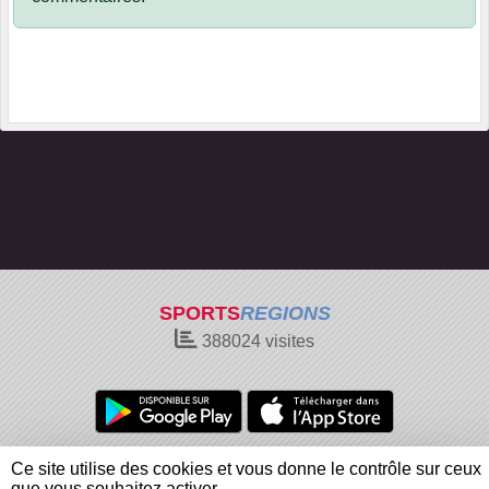
SPORTS
REGIONS
388024
visites
Charte cookies
Gestion des cookies
Ce site utilise des cookies et vous donne le contrôle sur ceux
Informations légales
Signaler un contenu inapproprié
que vous souhaitez activer