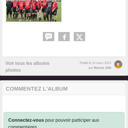
Voir tous les albums
Publié le
10 mars 2013
par
Benoit JAN
photos
COMMENTEZ L'ALBUM
Connectez-vous
pour pouvoir participer aux
commentaires.