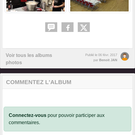
Voir tous les albums
Publié le
06 févr. 2017
par
Benoit JAN
photos
COMMENTEZ L'ALBUM
Connectez-vous
pour pouvoir participer aux
commentaires.